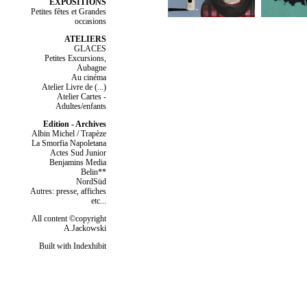
EXPOSITIONS
Petites fêtes et Grandes
occasions
ATELIERS
GLACES
Petites Excursions,
Aubagne
Au cinéma
Atelier Livre de (...)
Atelier Cartes -
Adultes/enfants
Edition - Archives
Albin Michel / Trapèze
La Smorfia Napoletana
Actes Sud Junior
Benjamins Media
Belin**
NordSüd
Autres: presse, affiches
etc...
All content ©copyright
A.Jackowski
Built with Indexhibit