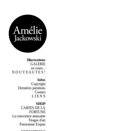
Illustrations
GALERIE
en cours...
N O U V E A U T E S !
Infos
Copyright
Dernières parutions
Contact
L I E N S
SHOP
CARTES DE LA
FORTUNE
La conscience amusante
Tirages d'art
Panoramas Exquis