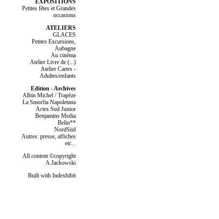
EXPOSITIONS
Petites fêtes et Grandes
occasions
ATELIERS
GLACES
Petites Excursions,
Aubagne
Au cinéma
Atelier Livre de (...)
Atelier Cartes -
Adultes/enfants
Edition - Archives
Albin Michel / Trapèze
La Smorfia Napoletana
Actes Sud Junior
Benjamins Media
Belin**
NordSüd
Autres: presse, affiches
etc...
All content ©copyright
A.Jackowski
Built with Indexhibit