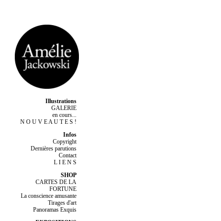
Illustrations
GALERIE
en cours...
N O U V E A U T E S !
Infos
Copyright
Dernières parutions
Contact
L I E N S
SHOP
CARTES DE LA
FORTUNE
La conscience amusante
Tirages d'art
Panoramas Exquis