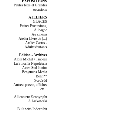
EXPOSITIONS
Petites fêtes et Grandes
occasions
ATELIERS
GLACES
Petites Excursions,
Aubagne
Au cinéma
Atelier Livre de (...)
Atelier Cartes -
Adultes/enfants
Edition - Archives
Albin Michel / Trapèze
La Smorfia Napoletana
Actes Sud Junior
Benjamins Media
Belin**
NordSüd
Autres: presse, affiches
etc...
All content ©copyright
A.Jackowski
Built with Indexhibit